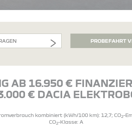
RAGEN
PROBEFAHRT V
G AB 16.950 € FINANZI
 3.000 € DACIA ELEKTRO
Stromverbrauch kombiniert (kWh/100 km): 12,7; CO
-Em
2
CO
-Klasse: A
2