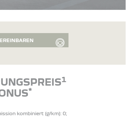
EREINBAREN
1
ERUNGSPREIS
*
BONUS
ission kombiniert (g/km): 0;