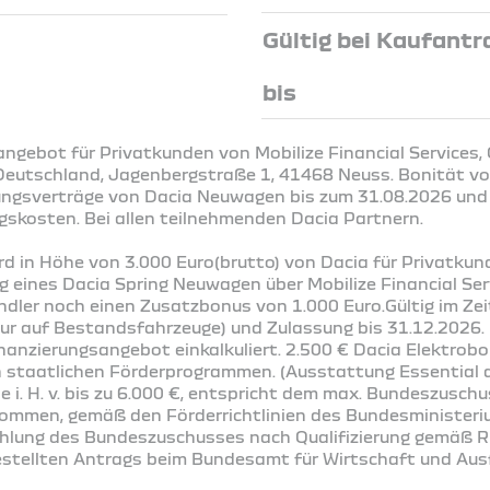
Gültig bei Kaufantr
bis
ngebot für Privatkunden von Mobilize Financial Services,
Deutschland, Jagenbergstraße 1, 41468 Neuss. Bonität vor
ungsverträge von Dacia Neuwagen bis zum 31.08.2026 und
gskosten. Bei allen teilnehmenden Dacia Partnern.
rd in Höhe von 3.000 Euro(brutto) von Dacia für Privatku
g eines Dacia Spring Neuwagen über Mobilize Financial Ser
ler noch einen Zusatzbonus von 1.000 Euro.Gültig im Ze
 nur auf Bestandsfahrzeuge) und Zulassung bis 31.12.2026
inanzierungsangebot einkalkuliert. 2.500 € Dacia Elektrobo
n staatlichen Förderprogrammen. (Ausstattung Essential a
e i. H. v. bis zu 6.000 €, entspricht dem max. Bundeszusch
kommen, gemäß den Förderrichtlinien des Bundesministeri
lung des Bundeszuschusses nach Qualifizierung gemäß Ri
estellten Antrags beim Bundesamt für Wirtschaft und Ausf