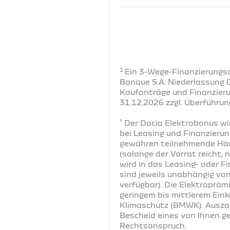
1
Ein 3-Wege-Finanzierungsa
Banque S.A. Niederlassung 
Kaufanträge und Finanzier
31.12.2026 zzgl. Überführun
*
Der Dacia Elektrobonus wi
bei Leasing und Finanzierun
gewähren teilnehmende Händ
(solange der Vorrat reicht,
wird in das Leasing- oder F
sind jeweils unabhängig vo
verfügbar). Die Elektroprämi
geringem bis mittlerem Ein
Klimaschutz (BMWK). Auszah
Bescheid eines von Ihnen g
Rechtsanspruch.