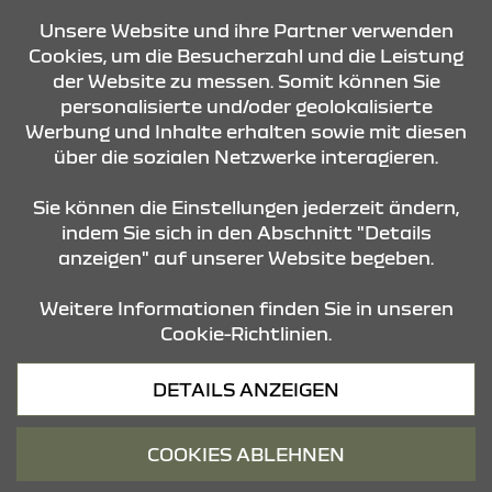
Reifengarantie und werden durch diese nicht
eingeschränkt
Unsere Website und ihre Partner verwenden
Cookies, um die Besucherzahl und die Leistung
der Website zu messen. Somit können Sie
personalisierte und/oder geolokalisierte
KONTAKT & ANFAHRT
Werbung und Inhalte erhalten sowie mit diesen
über die sozialen Netzwerke interagieren.
STANDORTE
Sie können die Einstellungen jederzeit ändern,
indem Sie sich in den Abschnitt "Details
anzeigen" auf unserer Website begeben.
Weitere Informationen finden Sie in unseren
Cookie-Richtlinien.
Datenschutz
DETAILS ANZEIGEN
Cookies
Barrierefreiheit
COOKIES ABLEHNEN
Impressum